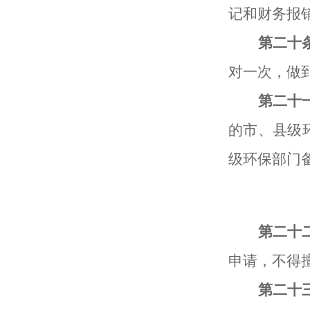
记
和
财务报
第
二
十
对一次
，
做
第
二
十
的
市
、县级
级环保部门
第二十
申请，不得
第二十