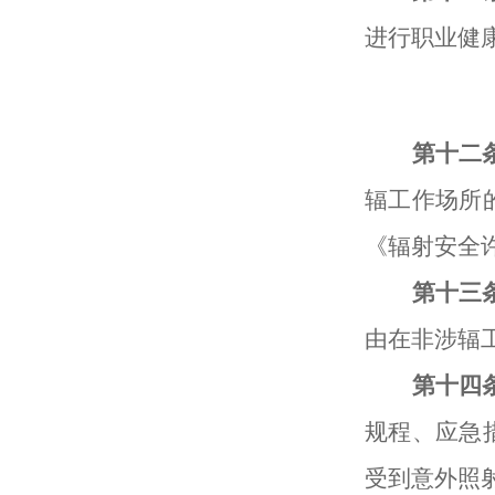
进行职业健
第十
二
辐
工作场所
《辐射安全
第十
三
由在非
涉
辐
第十
四
规程
、
应急
受到
意外照