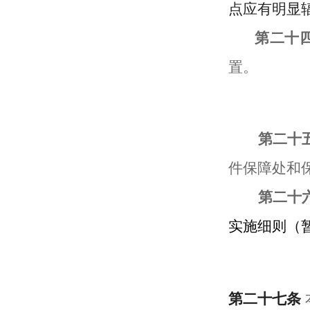
点
应
有明显
第
二
十
置
。
第
二十
件保障处和
第
二十
实施细则（
第
二十
七
条