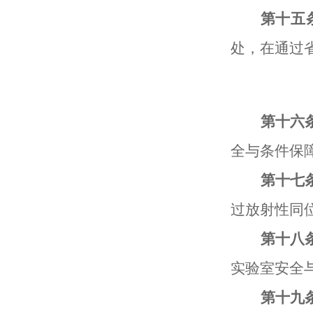
第十
五
处
，
在
通过
第
十
六
全与条件保
第
十
七
过放射性同
第十
八
实验室安全
第十
九