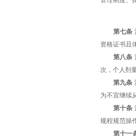
第
七
条
资格
证书
且
第
八
条
次
，
个人剂
第
九
条
为
不宜继续
第十条
规程规范操
第
十
一