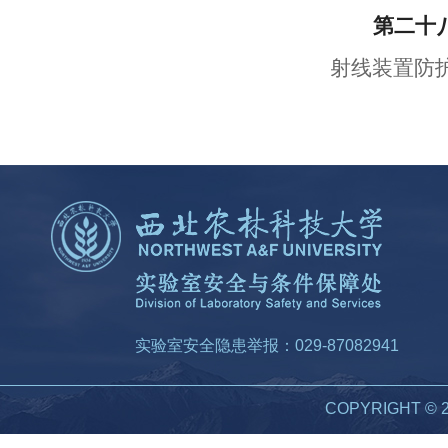
第
二
十
射线装置防护
实验室安全隐患举报：029-87082941
COPYRIGHT 