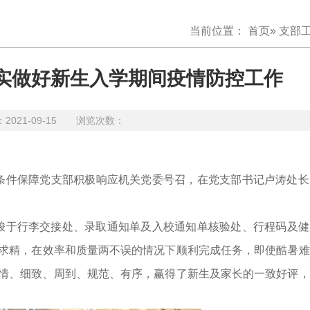
当前位置：
首页
»
支部
实做好新生入学期间疫情防控工作
21-09-15 浏览次数：
条件保障
党
支部
积极响应机关党委号召，
在
党
支部书记卢涛
处长
梭于行李
交接
处、录取通知
单
及入校通知单
核验
处、
行程码
及健
求精，
在
效率和质量两不误的情况下
顺利
完成任务
，
即使
酷暑
难
情、细致、周到、规范、有序，赢得了
新生
及家长的一致好评
，