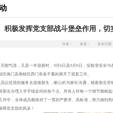
动
积极发挥党支部战斗堡垒作用，切
作者： 来源： 发布日期：20
天朗气清，又是一年迎新时。9月
6
日及9月8日，
实验室安全
与
校区南门及南校区西门
有条不紊的展开了迎新工作
。
成员
以
优质
的服务
去
迎接新生，耐心的与
家长
沟通，
领着
新生穿
等新生办理入学手续
必经
的各个点
。
所有人
对每一个
细节
都精益
工作中，
全体
成员都
保持了一贯的严要求、高标准，努力做到热
保障党支部的风采！