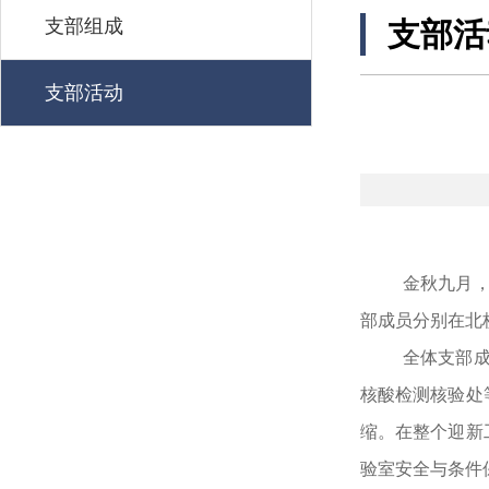
支部组成
支部活
支部活动
金秋九月，
部成员分别在
北
全体支部
核酸检测
核验
处
缩。在整个
迎新
验室安全
与
条件