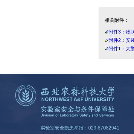
相关附件：
附件3：物联
附件2：安装
附件1：大型
实验室安全隐患举报：029-87082941