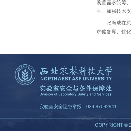
购置需求统筹
平、加强技术
张海成在
求储备库、优化
实验室安全隐患举报：029-87082941
COPYRIGHT 