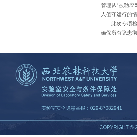
管理从“被动应
人值守运行的
此次专项
确保所有隐患
实验室安全隐患举报：029-87082941
COPYRIGHT 