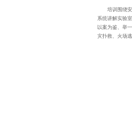
培训围绕
系统讲解实验
以案为鉴、举
灾扑救、火场