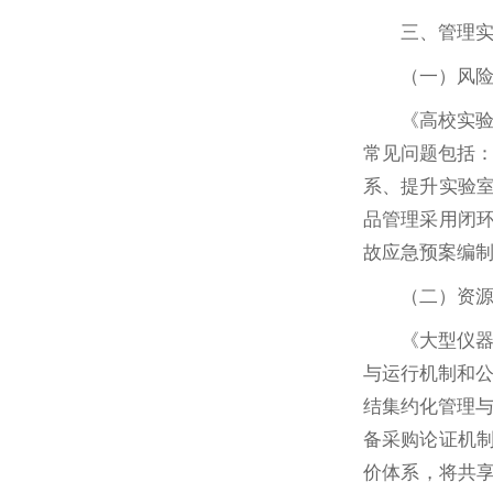
三、管理
（一）风
《高校实
常见问题包括
系、提升实验室
品管理采用闭环
故应急预案编制
（二）资
《大型仪
与运行机制和
结集约化管理与
备采购论证机制
价体系，将共享