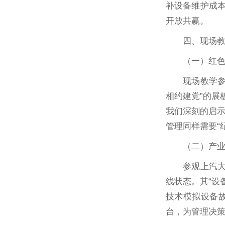
补设备维护成本
开放共赢。
四、现场
（一）红
现场教学
相约建党”的展
我们深刻的启
管理同样需要“
（二）产
参观上汽
线状态。其“设
技术模拟设备
台，为管理决