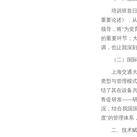
培训班首
重要论述》，
领导，将“为党
的重要环节；
调，也让我深
（二）国
上海交通
类型与管理模
结了其在设备共
售促研发——
况，结合我国
度”的管理体系
二、技术赋