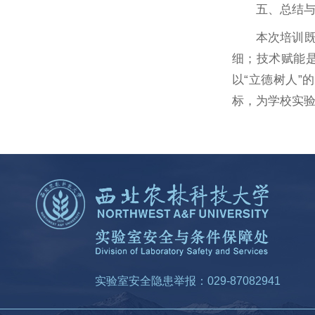
五、总结
本次培训
细；技术赋能
以“立德树人”
标，为学校实
实验室安全隐患举报：029-87082941