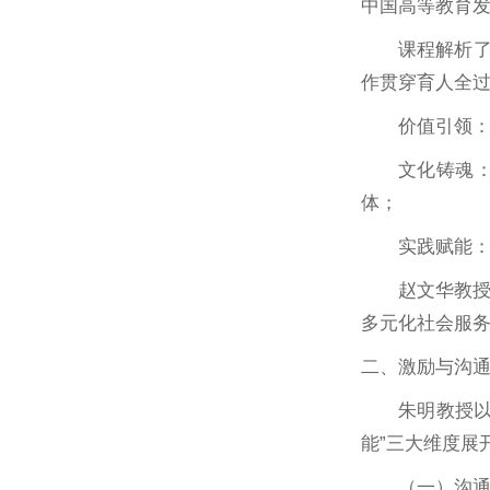
中国高等教育发
课程解析
作贯穿育人全
价值引领
文化铸魂
体；
实践赋能
赵文华教
多元化社会服
二、激励与沟
朱明教授
能”三大维度展
（一）沟