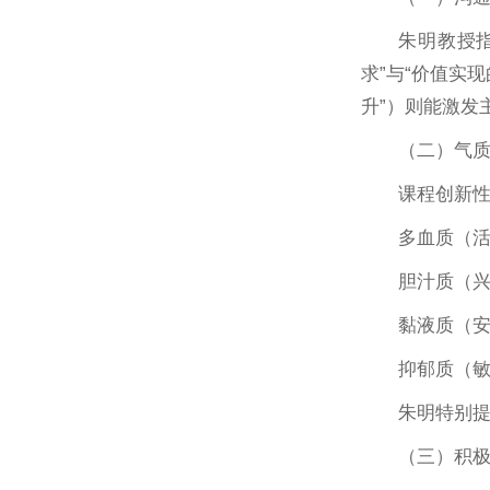
朱明教授
求”与“价值实
升”）则能激发
（二）气
课程创新性
多血质（
胆汁质（
黏液质（
抑郁质（
朱明特别提
（三）积