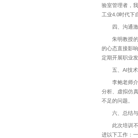
验室管理者，
工业4.0时代
四、沟通
朱明教授
的心态直接影
定期开展职业
五、AI技
李鲍老师介
分析、虚拟仿真
不足的问题。
六、总结
此次培训
进以下工作：