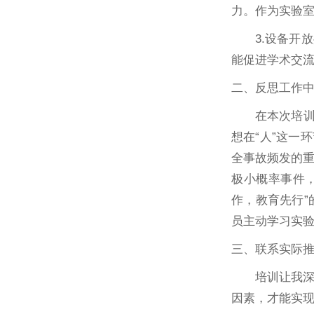
力。作为实验
3.设备
能促进学术交
二、反思工作
在本次培
想在“人”这一
全事故频发的
极小概率事件
作，教育先行
员主动学习实
三、联系实际
培训让我
因素，才能实