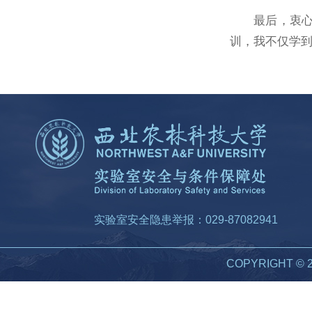
最后，衷
训，我不仅学
实验室安全隐患举报：029-87082941
COPYRIGHT 