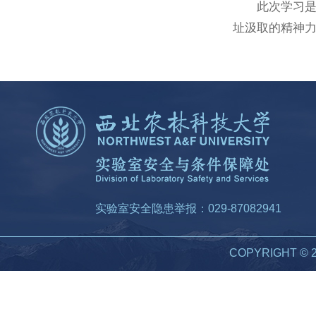
此次学习
址汲取的精神
实验室安全隐患举报：029-87082941
COPYRIGHT 