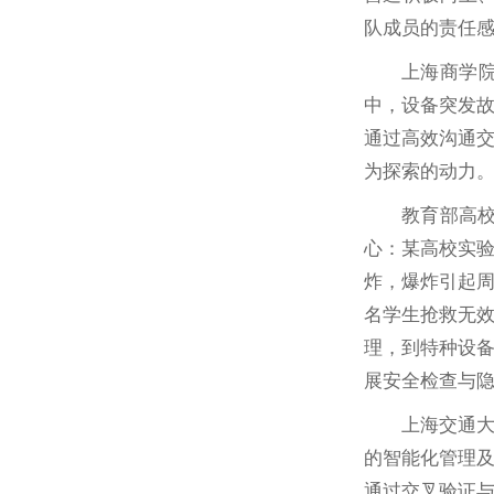
队成员的责任
上海商学
中，设备突发
通过高效沟通
为探索的动力
教育部高
心：某高校实
炸，爆炸引起周
名学生抢救无
理，到特种设
展安全检查与
上海交通
的智能化管理
通过交叉验证