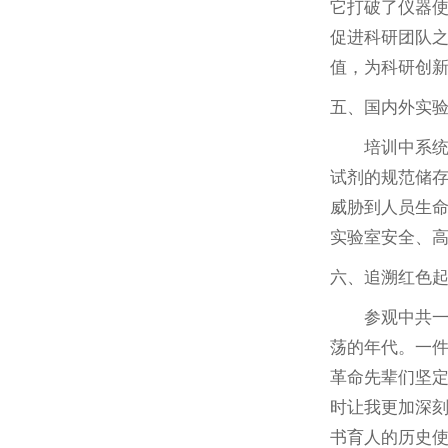
它打破了仪器
促进科研团队
值，为科研创
五、国内外实
培训中系
试剂的规范储
威胁到人员生
实验室安全、
六、追溯红色
参观中共
荡的年代。一
革命先辈们坚
时让我更加深
书育人的历史