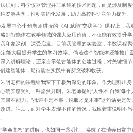
我认识到，科学仪器管理并非单纯的技术问题，而是涉及制度
学科资源共享，推动集约化发展，助力高校科研竞争力提升。
发展中心李鲍老师讲授的《AI 赋能“交我学”》课程上，
领略到智能体在教学领域的强大应用价值，不仅能有效提升学
令我印象深刻、深受启发。目前我管理的实验室，半数课程聚
必定能大幅提升学生的学习效率。倘若这个智能体还能推广
仅深入讲解理论，还亲自示范智能体的创建过程，对关键细节
试创建智能体，期待能在实践中有所突破和收获。
院朱明老师的课程给我留下了极为深刻的印象。作为理科出身
心确实感受到一种豁然开朗。朱老师提到“人性本‘自我’每
其潜在能力。“批评不是本事，说服才是本事”这句话更是
待改进。往后，面对学生表现不佳的情况，我应着重说明不当
果。
于“学会宽恕”的讲解，也如同一盏明灯，唤醒了在琐碎日常