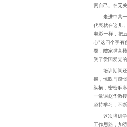
责自己。在无
走进中共
代表就在这儿
电影一样，把五
心”这四个字
耍，陆家嘴高
受了爱国爱党
培训期间
撼，惊叹与感
纵横，密密麻
一堂课赵华教授
坚持学习，不
这次培训
工作思路，加