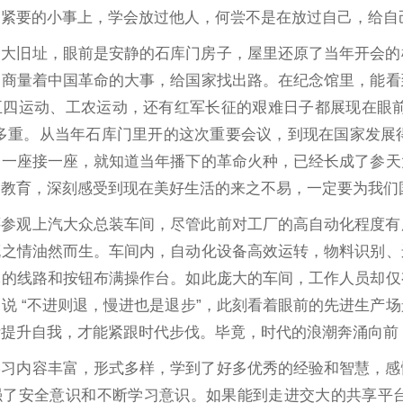
关紧要的小事上，学会放过他人，何尝不是在放过自己，给自
一大旧址，眼前是安静的石库门房子，屋里还原了当年开会的
，商量着中国革命的大事，给国家找出路。在纪念馆里，能看
四运动、工农运动，还有红军长征的艰难日子都展现在眼前
有多重。从当年石库门里开的这次重要会议，到现在国家发展
楼一座接一座，就知道当年播下的革命火种，已经长成了参天
的教育，深刻感受到现在美好生活的来之不易，一定要为我们
还参观上汽大众总装车间，尽管此前对工厂的高自动化程度有
慨之情油然而生。车间内，自动化设备高效运转，物料识别、
麻的线路和按钮布满操作台。如此庞大的车间，工作人员却仅
说 “不进则退，慢进也是退步”，此刻看着眼前的先进生产
断提升自我，才能紧跟时代步伐。毕竟，时代的浪潮奔涌向前
学习内容丰富，形式多样，学到了好多优秀的经验和智慧，感
强了安全意识和不断学习意识。如果能到走进交大的共享平