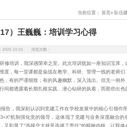
当前位置：
首页
»
队伍
17）王巍巍：培训学习心得
25-10-01 浏览次数：
题研修培训，我深感荣幸之至。此次培训犹如一座知识宝库，
维度，每一堂课都是奋战在教学、科研、管理一线的老师们
色，有的严谨细致；有的风趣幽默，深入浅出。但无一例外
行间都透露着长期扎根实践、潜心钻研的执着，而那些出色
报告，我深刻认识到党建工作在学校发展中的核心引领作用
+3+X”机制强化党的领导，这体现了党建与业务深度融合的
，又彰显了“选择交大就是选择了责任”的精神内核，让我体