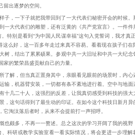
己留出逐梦的空间。
样子，一下子就把我带回到了一大代表们秘密开会的时候。
到一大代表们的雕塑，还有泛黄的《共产党宣言》。一件件
。特别是看到“为中国人民谋幸福”这句入党誓词，我才真正
得这么好，这一百多年走过来真不容易。看着现在孩子们在
大树，结出了累累硕果。参观中共一大旧址和中共一大纪念
国家的繁荣昌盛贡献自己的力量。
所了解，但当真正置身其中，亲眼看见眼前的场景时，内心
运输，机器臂安装，一切都有条不紊地进行着。空中与地面
有十几二十人，这强烈的反差，让我真切感受到科技的强大
场景，这句话得到了最生动的印证。在如今这个科技日新月异
，它淘汰落后者时，从来不会提前打一声招呼。
慨也颇多，不再一一赘述。总之这次的学习开阔了我的视野
台、科研或教学实验室看一看实际情况，将会更进一步理解