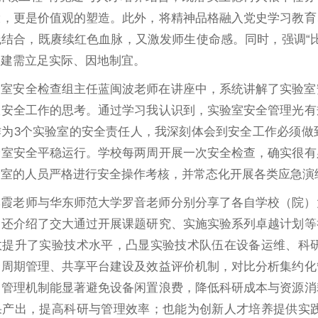
设，更是价值观的塑造。此外，将精神品格融入党史学习教育
结合，既赓续红色血脉，又激发师生使命感。同时，强调“
党建需立足实际、因地制宜。
验室安全检查组主任蓝闽波老师在讲座中，系统讲解了实验室
室安全工作的思考。通过学习我认识到，实验室安全管理光有
作为3个实验室的安全责任人，我深刻体会到安全工作必须做
验室安全平稳运行。学校每两周开展一次安全检查，确实很有
验室的人员严格进行安全操作考核，并常态化开展各类应急演
李霞老师与华东师范大学罗音老师分别分享了各自学校（院）
，还介绍了交大通过开展课题研究、实施实验系列卓越计划等
效提升了实验技术水平，凸显实验技术队伍在设备运维、科
命周期管理、共享平台建设及效益评价机制，对比分析集约化
的管理机制能显著避免设备闲置浪费，降低科研成本与资源消
果产出，提高科研与管理效率；也能为创新人才培养提供实