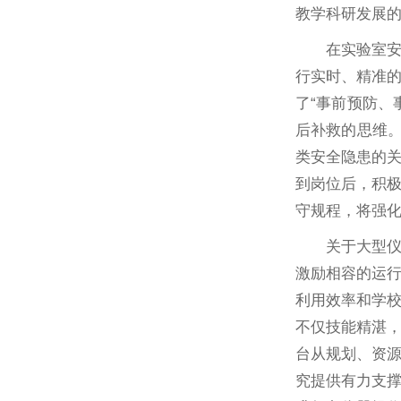
教学科研发展
在实验室
行实时、精准
了“事前预防、
后补救的思维。
类安全隐患的
到岗位后，积
守规程，将强化
关于大型
激励相容的运
利用效率和学
不仅技能精湛
台从规划、资
究提供有力支