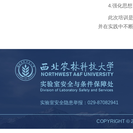
4.强化思
此次培训
并在实践中不
实验室安全隐患举报：029-87082941
COPYRIGHT 