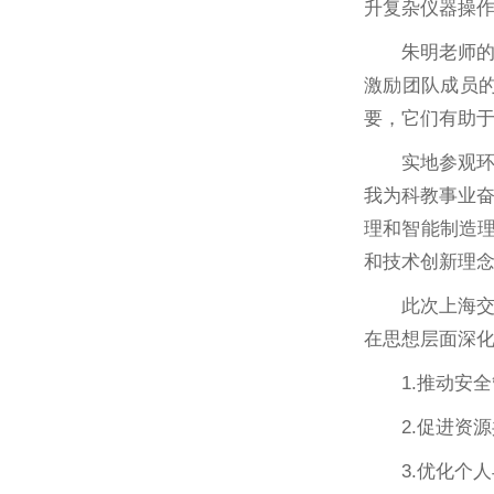
升复杂仪器操
朱明老师
激励团队成员
要，它们有助
实地参观
我为科教事业
理和智能制造理
和技术创新理
此次上海
在思想层面深
1.推动安
2.促进资
3.优化个