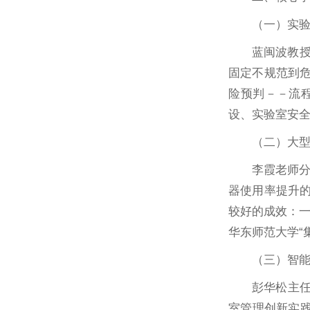
（一）实
蓝闽波教
固定不规范到危
险预判－－流
设、实验室安全
（二）大
李霞老师分
器使用率提升的
较好的成效：
华东师范大学“
（三）智
彭华松主任
室管理创新实践