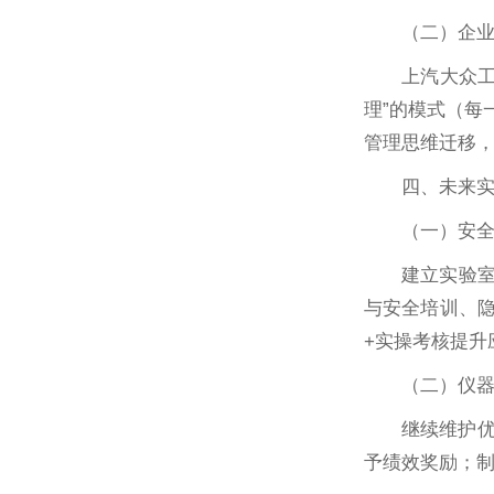
（二）企
上汽大众
理”的模式（每
管理思维迁移
四、未来实
（一）安
建立实验室
与安全培训、隐
+实操考核提升
（二）仪
继续维护
予绩效奖励；