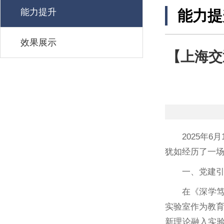
能力提升
能力提
效果展示
【上海交
2025年
犹如经历了一
一、党建
在《深学
实验室作为教
新理论融入实