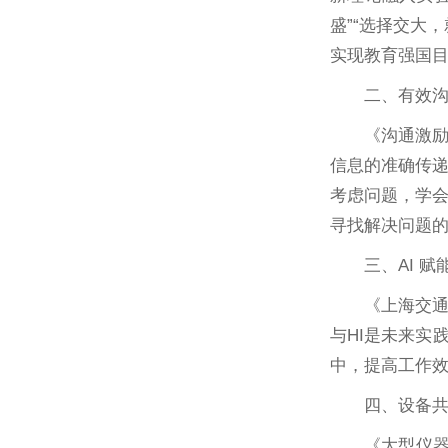
盛”“选择交大
实现教育强国
二、有效
《沟通激
信息的准确传
考虑问题，学
寻找解决问题
三、AI 
《上海交通
与HI是未来实
中，提高工作
四、设备
《大型仪