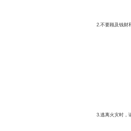
2.
不要顾及钱财
3.
逃离火灾时，